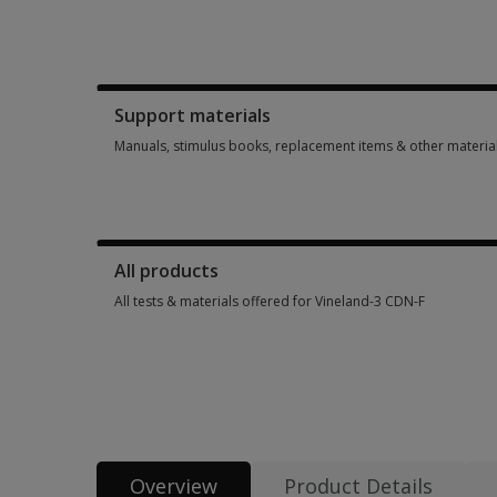
Booklets, record forms, answer sheets, report usages & subs
Support materials
Manuals, stimulus books, replacement items & other materia
Manuals, stimulus books, replacement items & other materia
All products
All tests & materials offered for Vineland-3 CDN-F
All tests & materials offered for Vineland-3 CDN-F 9 options 
Overview
Product Details