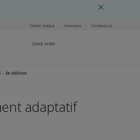
Order status
Invoices
Contact us
Quick order
- 3e édition
ent adaptatif