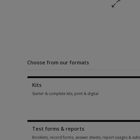
Choose from our formats
Kits
Starter & complete kits, print & digital
Starter & complete kits, print & digital 2 options from $847.2
Test forms & reports
Booklets, record forms, answer sheets, report usages & subs