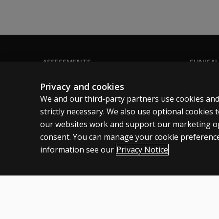
ASSESSMENTS
CLINICAL
Products
Privacy
Privacy and cookies
Digital solutions
Permissio
We and our third-party partners use cookies and
Featured topics
Terms of
strictly necessary. We also use optional cookies
our websites work and support our marketing ope
Legal pol
consent. You can manage your cookie preference
information see our
Privacy Notice
Canada
English
Cookies
Terms of use
Privacy
Patent Notice
Accessibility