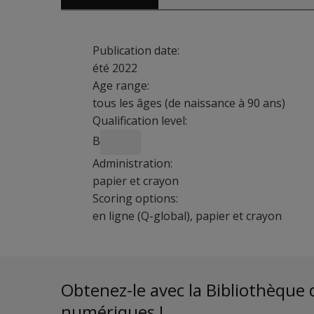
Publication date:
été 2022
Age range:
tous les âges (de naissance à 90 ans)
Qualification level:
B
Administration:
papier et crayon
Scoring options:
en ligne (Q-global), papier et crayon
Les psychologues et autres professionnels s'ap
Brochure du Vineland-3 CDN-F
Exemple de rapport Q-global du Vineland-3 
Avantages :
Obtenez-le avec la Bibliothèque 
Concordance des échelles avec les trois grand
numériques !