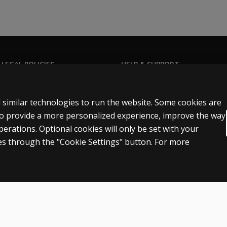
 LEGAL POLICIES
HELP & SUPPORT
Contact us
ns & licensing
Order status
 similar technologies to run the website. Some cookies are
 sale & use
Help articles
 to provide a more personalized experience, improve the way
rations. Optional cookies will only be set with your
icies
Product platform logins
s through the "Cookie Settings" button. For more