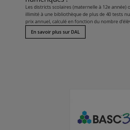
Accès à des caractéristiques améliorées, y co
Les districts scolaires (maternelle à 12e année)
Utilisation aux fins de diagnostic, de qualifi
illimité à une bibliothèque de plus de 40 tests 
Adaptation à l'objectif, au moyen de formulaire
prix annuel, calculé en fonction du nombre d’élèv
Caractéristiques :
En savoir plus sur DAL
Tous les formulaires du Vineland–3 CDN-F aiden
Déficiences intellectuelles et développemental
Troubles du spectre autistique (TSA)
TDAH
Lésion cérébrale traumatique
Déficience auditive
Démence/maladie d’Alzheimer