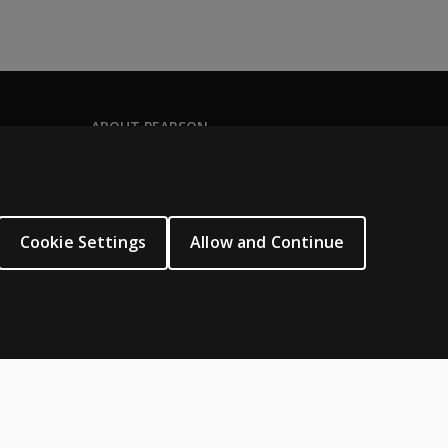
ABOUT PEARSON
Our story
Our corporate site
About us
Cookie Settings
Allow and Continue
Sitemap