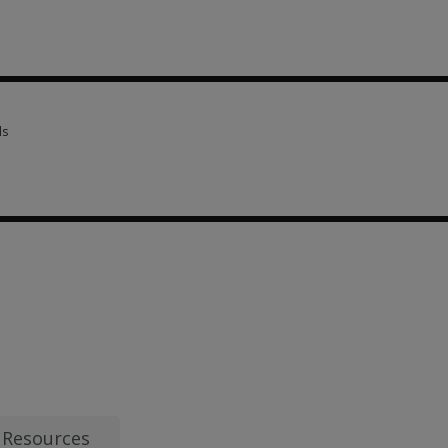
criptions 5 options from $6.55
ls
ls 2 options from $326.80
from $6.55
Resources