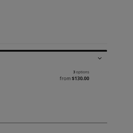
3
options
from
$130.00