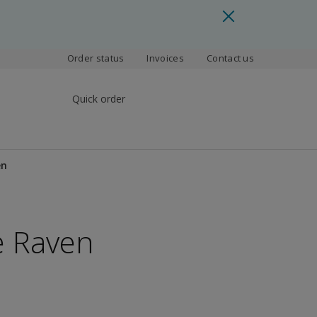
Order status
Invoices
Contact us
Quick order
en
e Raven