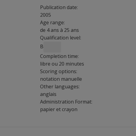
Publication date:
2005
Age range:
de 4 ans à 25 ans
Qualification level:
B
Completion time:
libre ou 20 minutes
Scoring options:
notation manuelle
Other languages:
anglais
Administration Format:
papier et crayon
Les Progressive Matrices de Raven
™ , utilis