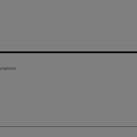
criptions
criptions 3 options from $130.00