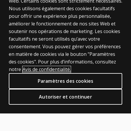
Web. Certains cookies sont strictement nécessaires.
Nous utilisons également des cookies facultatifs
pour offrir une expérience plus personnalisée,
améliorer le fonctionnement de nos sites Web et
soutenir nos opérations de marketing. Les cookies
ÉVALUATIONS
facultatifs ne seront utilisés qu’avec votre
consentement. Vous pouvez gérer vos préférences
Produits
en matière de cookies via le bouton "Paramètres
Solutions numériques
des cookies". Pour plus d’informations, consultez
Sujets d'actualité
notre
Avis de confidentialité.
POLITIQUES JURIDIQUES CLINIQUES
Paramètres des cookies
Vie privée
Permissions et licences
Autoriser et continuer
Conditions de vente et d'utilisation
Politiques juridiques
AIDE & SUPPORT
Contactez nous