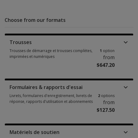
Choose from our formats
Trousses
Trousses de démarrage et trousses complètes,
1
option
imprimées et numériques
from
$647.20
Trousses de démarrage et trousses complètes, imprimées et numériques
Formulaires & rapports d'essai
Livrets, formulaires d'enregistrement, livrets de
2
options
réponse, rapports d'utilisation et abonnements
from
$127.50
Livrets, formulaires d'enregistrement, livrets de réponse, rapports d'uti
Matériels de soutien