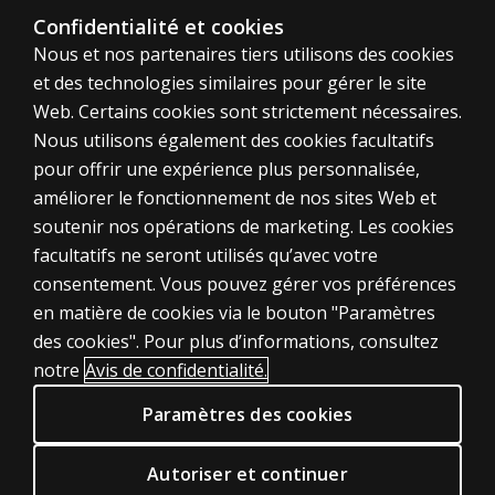
Estimation visuelle de quantités
Confidentialité et cookies
Estimation qualitative de quantités en contexte
Nous et nos partenaires tiers utilisons des cookies
Problèmes artithmétiques présentés oralement
et des technologies similaires pour gérer le site
Comparaison de deux nombres écrits
Web. Certains cookies sont strictement nécessaires.
Nous utilisons également des cookies facultatifs
Avantages
pour offrir une expérience plus personnalisée,
Notation immédiate et simple aboutissant à :
améliorer le fonctionnement de nos sites Web et
des notes par épreuve
soutenir nos opérations de marketing. Les cookies
des notes partielles pour les différentes composantes,
ÉVALUATIONS
facultatifs ne seront utilisés qu’avec votre
une note globale : évaluation globale de la capacité de 
consentement. Vous pouvez gérer vos préférences
Produits
en matière de cookies via le bouton "Paramètres
En cas de troubles cognitifs (retards mentaux, pathologi
Solutions numériques
des cookies". Pour plus d’informations, consultez
Sujets d'actualité
notre
Avis de confidentialité.
POLITIQUES JURIDIQUES CLINIQUES
Paramètres des cookies
Vie privée
Permissions et licences
Autoriser et continuer
Conditions de vente et d'utilisation