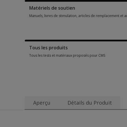
Matériels de soutien
Manuels, livres de stimulation, articles de remplacement et 
Manuels, livres de stimulation, articles de remplacement et 
Tous les produits
Tous les tests et matériaux proposés pour CMS
Tous les tests et matériaux proposés pour CMS 6 options fr
Aperçu
Détails du Produit
Date de publication:
Avantages
2001
Facilité de passation et de notation