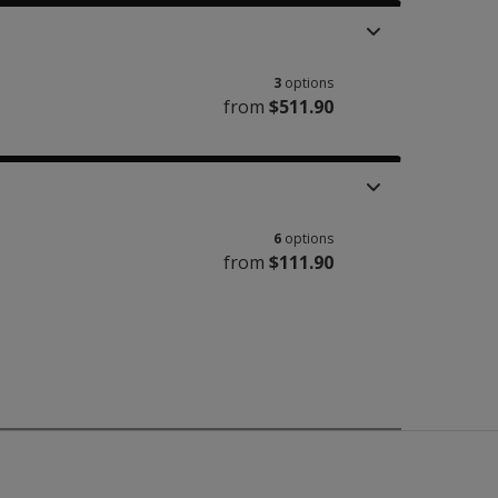
3
options
from
$511.90
6
options
from
$111.90