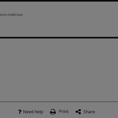
autres matériaux
autres matériaux 3 options from $511.90
om $111.90
Print
Need help
Share