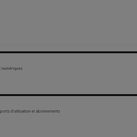
t numériques
 numériques 1 option from $2,177.70
pports d'utilisation et abonnements
apports d'utilisation et abonnements 2 options from $111.90