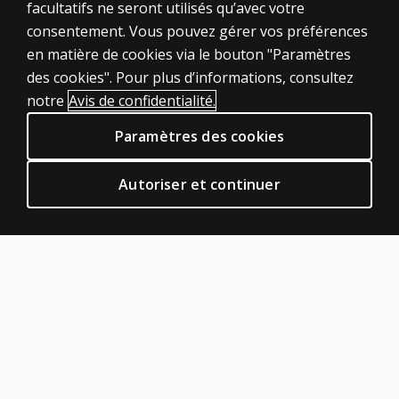
ÉVALUATIONS
facultatifs ne seront utilisés qu’avec votre
consentement. Vous pouvez gérer vos préférences
Produits
en matière de cookies via le bouton "Paramètres
Solutions numériques
des cookies". Pour plus d’informations, consultez
Sujets d'actualité
notre
Avis de confidentialité.
POLITIQUES JURIDIQUES CLINIQUES
Paramètres des cookies
Vie privée
Permissions et licences
Autoriser et continuer
Conditions de vente et d'utilisation
Politiques juridiques
AIDE & SUPPORT
Contactez nous
Statut de la commande
Aide en ligne
Connexion à la plateforme de produits
À PROPOS DE PEARSON