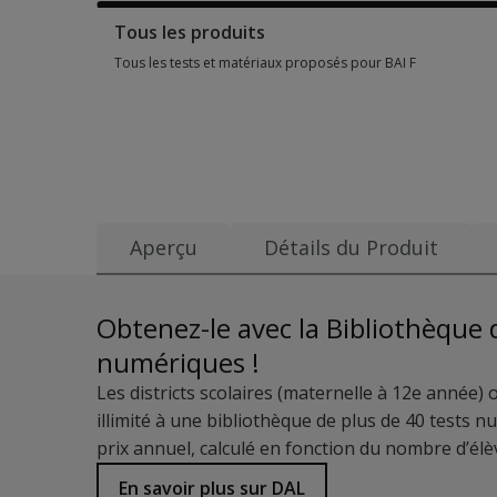
Tous les produits
Tous les tests et matériaux proposés pour BAI F
Tous les tests et matériaux proposés pour BAI F 2 options f
Aperçu
Détails du Produit
Date de publication:
Exemples de rapports de score (en anglais) :
BAI-Sample-Interpretive-Report
1993
Obtenez-le avec la Bibliothèque 
BAI-Sample-Progress-Report
Groupe d’âge:
numériques !
de 17 à 80 ans
Les districts scolaires (maternelle à 12e année)
Niveau de qualification:
illimité à une bibliothèque de plus de 40 tests 
B
prix annuel, calculé en fonction du nombre d’élèv
Temps de passation:
En savoir plus sur DAL
5-10 minutes