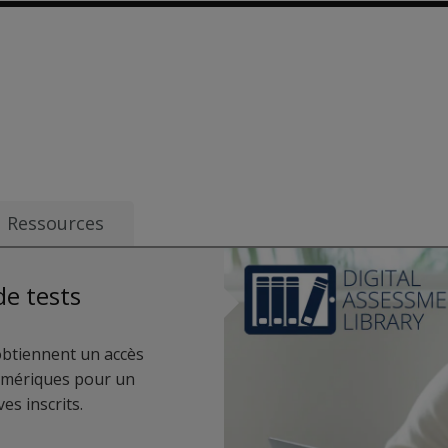
rom $160.40
Ressources
de tests
 obtiennent un accès
numériques pour un
es inscrits.