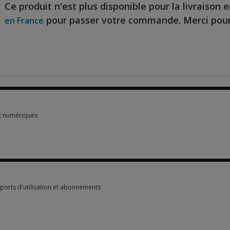
Ce produit n'est plus disponible pour la livraison 
pour passer votre commande. Merci pour
en France
t numériques
t numériques 1 option from $258.00
pports d'utilisation et abonnements
apports d'utilisation et abonnements 1 option from $160.40