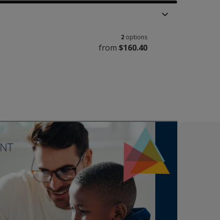
2
options
from
$160.40