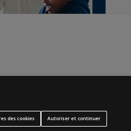
À PROPOS DE PEARSON
Notre histoire
Notre site corporatif
es des cookies
Autoriser et continuer
À propos de nous
oduits
Plan du site