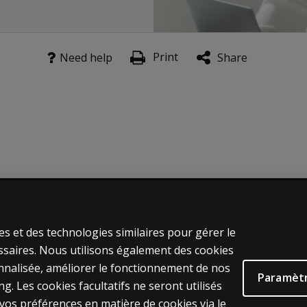
Print
Need help
Share
télépratique
UES JURIDIQUES CLINIQUES
AIDE & SUPPORT
es et des technologies similaires pour gérer le
e
Contactez nous
ssaires. Nous utilisons également des cookies
ns et licences
Statut de la commande
onnalisée, améliorer le fonctionnement de nos
Paramètr
s de vente et d'utilisation
Aide en ligne
. Les cookies facultatifs ne seront utilisés
os préférences en matière de cookies via le
s juridiques
Connexion à la plateforme de pr