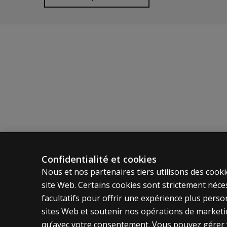
Options de notation:
notation manuelle
Autres langues:
anglais
Formats d'administration:
papier et crayon
Télépratique:
Conseils sur l'utilisation de ce test dans votre
Confidentialité et cookies
ÉVALUATIONS
POLITIQ
Nous et nos partenaires tiers utilisons des cooki
Produits
Vie privé
site Web. Certains cookies sont strictement néce
Solutions numériques
Permissio
facultatifs pour offrir une expérience plus pers
Sujets d'actualité
Condition
sites Web et soutenir nos opérations de marketing
qu’avec votre consentement. Vous pouvez gérer v
Politique