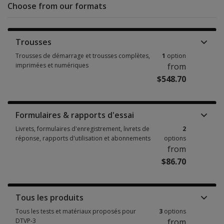
Choose from our formats
Trousses
Trousses de démarrage et trousses complètes,
1
option
imprimées et numériques
from
$548.70
Trousses de démarrage et trousses complètes, imprimées et numériques
Formulaires & rapports d'essai
Livrets, formulaires d'enregistrement, livrets de
2
réponse, rapports d'utilisation et abonnements
options
from
$86.70
Livrets, formulaires d'enregistrement, livrets de réponse, rapports d'uti
Tous les produits
Tous les tests et matériaux proposés pour
3
options
DTVP-3
from