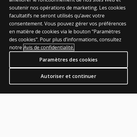
soutenir nos opérations de marketing. Les cookies
ÉVALUATIONS
facultatifs ne seront utilisés qu’avec votre
consentement. Vous pouvez gérer vos préférences
Produits
en matière de cookies via le bouton "Paramètres
Solutions numériques
des cookies". Pour plus d’informations, consultez
Sujets d'actualité
notre
Avis de confidentialité.
POLITIQUES JURIDIQUES CLINIQUES
Paramètres des cookies
Vie privée
Permissions et licences
Autoriser et continuer
Conditions de vente et d'utilisation
Politiques juridiques
AIDE & SUPPORT
Contactez nous
Statut de la commande
Aide en ligne
Connexion à la plateforme de produits