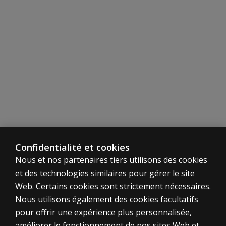
Copying: Children are shown a simple figure and asked t
Figure-Ground: Children are shown stimulus figures and
Visual Closure: Children are shown a stimulus figure and
Form Constancy: Children are shown a stimulus figure and 
Confidentialité et cookies
Nous et nos partenaires tiers utilisons des cookies
et des technologies similaires pour gérer le site
Web. Certains cookies sont strictement nécessaires.
Nous utilisons également des cookies facultatifs
pour offrir une expérience plus personnalisée,
améliorer le fonctionnement de nos sites Web et