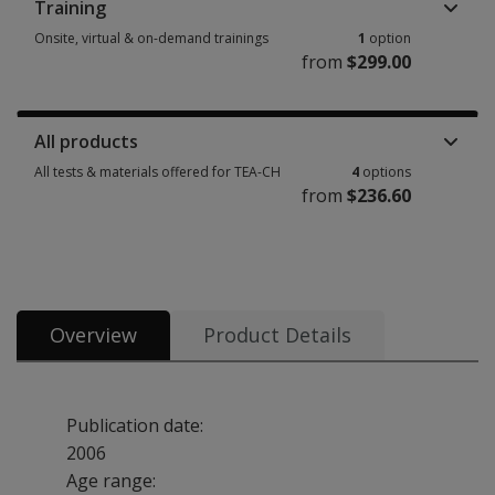
Training
Onsite, virtual & on-demand trainings
1
option
from
$299.00
Onsite, virtual & on-demand trainings 1 option from $299.00
All products
All tests & materials offered for TEA-CH
4
options
from
$236.60
All tests & materials offered for TEA-CH 4 options from $236.60
Overview
Product Details
Publication date:
2006
Age range: