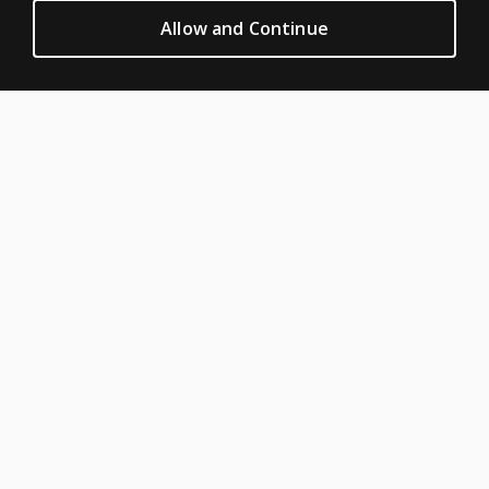
Terms of sale & use
Allow and Continue
Legal policies
HELP & SUPPORT
Contact us
Order status
Help articles
Product platform logins
ABOUT PEARSON
Our story
Our corporate site
About us
Sitemap
English
Canada