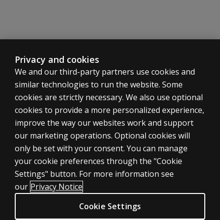
Privacy and cookies
We and our third-party partners use cookies and
similar technologies to run the website. Some
cookies are strictly necessary. We also use optional
cookies to provide a more personalized experience,
ASSESSMENTS
improve the way our websites work and support
our marketing operations. Optional cookies will
Products
only be set with your consent. You can manage
Digital solutions
your cookie preferences through the "Cookie
Featured topics
Settings" button. For more information see
CLINICAL LEGAL POLICIES
our
Privacy Notice
Privacy
Cookie Settings
Permissions & licensing