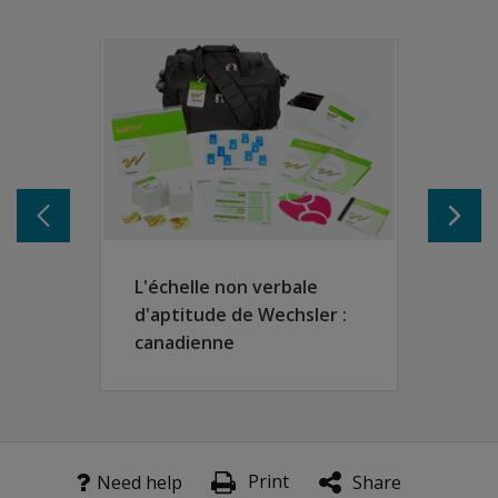
Afin d'arriver à une mesure épurée du « profil attentionn
Ces épreuves sont :
Recherche dans le ciel
: attention sélective/attention f
Coups de fusil
: attention soutenue
Les petits hommes verts
: contrôle attentionnel/flexibi
Faire deux choses à la fois
: attention soutenue et divi
Carte géographique
: attention sélective/focalisée
Écouter deux choses à la fois
: attention soutenue
Marche – Arrête
: attention soutenue et inhibition de 
Mondes contraires
: contrôle attentionnel / flexibilité
L'échelle non verbale
Transmission de codes
: attention soutenue.
d'aptitude de Wechsler :
Tout l'intérêt de cette épreuve réside dans la mise en évi
canadienne
Avantages
Passation attrayante pour l'enfant
Deux versions parallèles permettent la réévaluation d
Grande souplesse dans le choix des épreuves à proposer
Print
Need help
Share