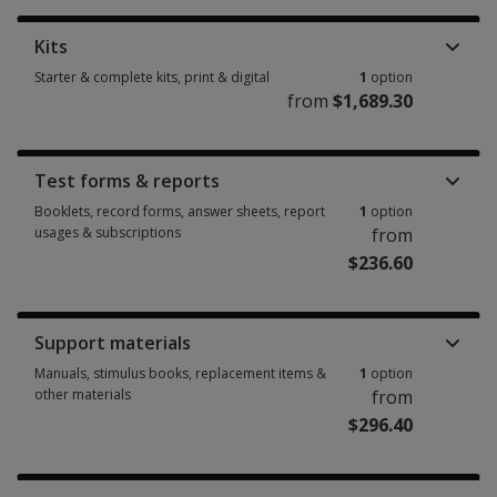
Kits
Starter & complete kits, print & digital
1
option
from
$1,689.30
Starter & complete kits, print & digital 1 option from $1,689.30
Test forms & reports
Booklets, record forms, answer sheets, report
1
option
usages & subscriptions
from
$236.60
Booklets, record forms, answer sheets, report usages & subscriptions 1 
Support materials
Manuals, stimulus books, replacement items &
1
option
other materials
from
$296.40
Manuals, stimulus books, replacement items & other materials 1 option 