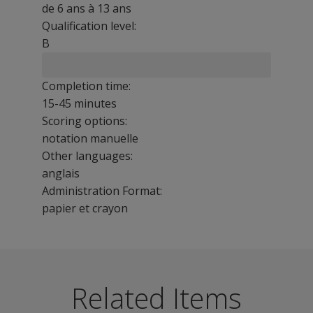
de 6 ans à 13 ans
Qualification level:
B
Completion time:
15-45 minutes
Scoring options:
notation manuelle
Other languages:
anglais
Administration Format:
papier et crayon
Cette batterie est destinée à l'examen des différentes ca
L'attention soutenue qui est la capacité à se concentrer 
Related Items
L'attention sélective qui est la capacité à résister à la dis
Le contrôle attentionnel qui est la capacité à changer, d