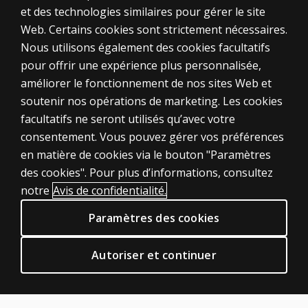
et des technologies similaires pour gérer le site
Web. Certains cookies sont strictement nécessaires.
Nous utilisons également des cookies facultatifs
pour offrir une expérience plus personnalisée,
améliorer le fonctionnement de nos sites Web et
soutenir nos opérations de marketing. Les cookies
ÉVALUATIONS
facultatifs ne seront utilisés qu’avec votre
consentement. Vous pouvez gérer vos préférences
Produits
en matière de cookies via le bouton "Paramètres
Solutions numériques
des cookies". Pour plus d’informations, consultez
Sujets d'actualité
notre
Avis de confidentialité.
POLITIQUES JURIDIQUES CLINIQUES
Paramètres des cookies
Vie privée
Permissions et licences
Autoriser et continuer
Conditions de vente et d'utilisation
Politiques juridiques
AIDE & SUPPORT