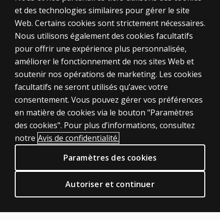
et des technologies similaires pour gérer le site
Web. Certains cookies sont strictement nécessaires.
Nous utilisons également des cookies facultatifs
pour offrir une expérience plus personnalisée,
améliorer le fonctionnement de nos sites Web et
soutenir nos opérations de marketing. Les cookies
ÉVALUATIONS
facultatifs ne seront utilisés qu’avec votre
consentement. Vous pouvez gérer vos préférences
Produits
en matière de cookies via le bouton "Paramètres
Solutions numériques
des cookies". Pour plus d’informations, consultez
Sujets d'actualité
notre
Avis de confidentialité.
POLITIQUES JURIDIQUES CLINIQUES
Paramètres des cookies
Vie privée
Permissions et licences
Autoriser et continuer
Conditions de vente et d'utilisation
Politiques juridiques
AIDE & SUPPORT