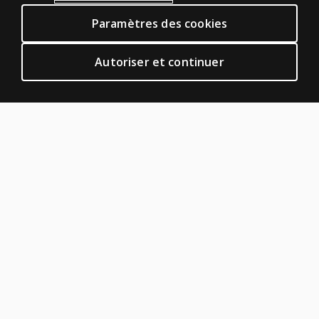
POLITIQUES JURIDIQUES CLINIQUES
Paramètres des cookies
Vie privée
Permissions et licences
Autoriser et continuer
Conditions de vente et d'utilisation
Politiques juridiques
AIDE & SUPPORT
Contactez nous
Statut de la commande
Aide en ligne
Connexion à la plateforme de produits
À PROPOS DE PEARSON
Notre histoire
Notre site corporatif
À propos de nous
Plan du site