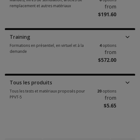
remplacement et autres matériaux
from
$191.60
Manuels, livres de stimulation, articles de remplacement et autres matér
Training
Formations en présentiel, en virtuel et à la
4
options
demande
from
$572.00
Formations en présentiel, en virtuel et à la demande 4 options from $572
Tous les produits
Tous les tests et matériaux proposés pour
20
options
PPVT-5
from
$5.65
Tous les tests et matériaux proposés pour PPVT-5 20 options from $5.65