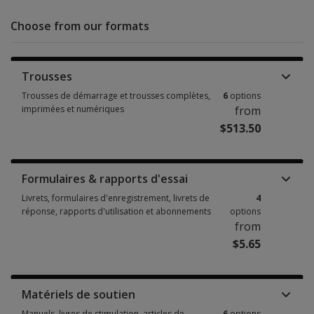
Choose from our formats
Trousses
Trousses de démarrage et trousses complètes,
6
options
imprimées et numériques
from
$513.50
Trousses de démarrage et trousses complètes, imprimées et numériques
Formulaires & rapports d'essai
Livrets, formulaires d'enregistrement, livrets de
4
réponse, rapports d'utilisation et abonnements
options
from
$5.65
Livrets, formulaires d'enregistrement, livrets de réponse, rapports d'uti
Matériels de soutien
Manuels, livres de stimulation, articles de
6
options