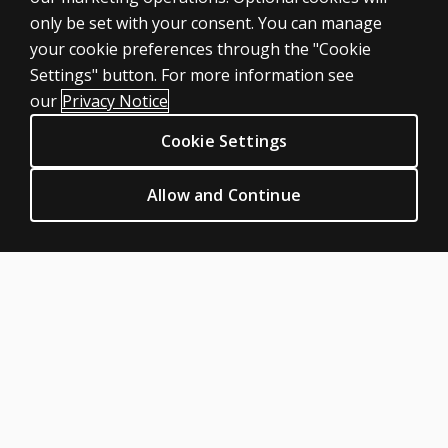
Combien
Products
only be set with your consent. You can manage
de temps
Digital solutions
faut-il pour
your cookie preferences through the "Cookie
administrer
Featured topics
Settings" button. For more information see
CLINICAL LEGAL POLICIES
le WIAT–
our
Privacy Notice
CDN-F
4
?
Privacy
Cookie Settings
Permissions & licensing
La version
canadienne
Terms of sale & use
Allow and Continue
du Livret de
Legal policies
réponses
HELP & SUPPORT
est-elle très
différente
Contact us
de la
Order status
version
américaine?
Help articles
Product platform logins
Notation
ABOUT PEARSON
Combien
Our story
de
temps