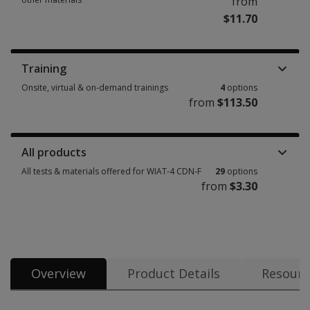
from
$11.70
Manuals, stimulus books, replacement items & other materials 13 option
Training
Onsite, virtual & on-demand trainings
4
options
from
$113.50
Onsite, virtual & on-demand trainings 4 options from $113.50
All products
All tests & materials offered for WIAT-4 CDN-F
29
options
from
$3.30
All tests & materials offered for WIAT-4 CDN-F 29 options from $3.30
Overview
Product Details
Resourc