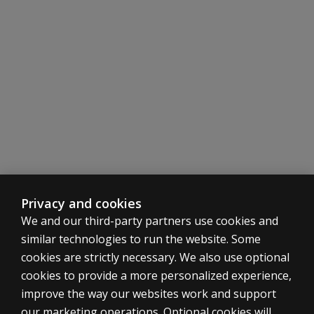
communauté
anglophone.
Les normes
seront-elles
adaptées à
mes élèves?
Administration
Puis-je
administrer
uniquement
certains
sous-tests
Privacy and cookies
ou dois-je
We and our third-party partners use cookies and
administrer
similar technologies to run the website. Some
l’ensemble
de la
cookies are strictly necessary. We also use optional
batterie
cookies to provide a more personalized experience,
d’évaluation?
ASSESSMENTS
improve the way our websites work and support
our marketing operations. Optional cookies will