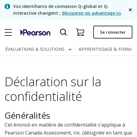
Skip
Vos identifiants de connexion Q-global et Q-
to
interactive changent ;
découvrez-en advantage ici
.
main
content
Commande rapide
Se connecter
Statut de la commande
ÉVALUATIONS & SOLUTIONS
APPRENTISSAGE & FORMA
Factures
Contactez-nous
Déclaration sur la
Français
confidentialité
Clinical | Canada
Généralités
Cet énoncé en matière de confidentialité s’applique à
Pearson Canada Assessment, Inc. (désignée en tant que