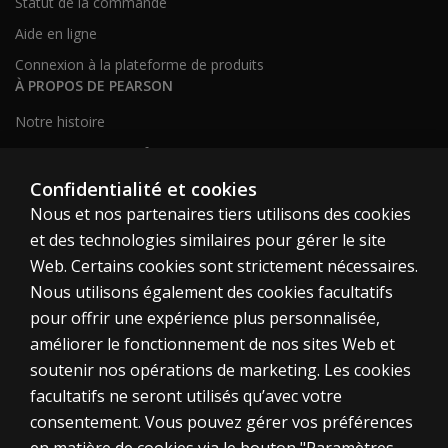
Statut de la commande
Aide en ligne
Connexion à la plateforme de produits
À PROPOS DE PEARSON
Notre histoire
Notre site corporatif
À propos de nous
Confidentialité et cookies
Nous et nos partenaires tiers utilisons des cookies
Plan du site
et des technologies similaires pour gérer le site
Web. Certains cookies sont strictement nécessaires.
Canada
Nous utilisons également des cookies facultatifs
pour offrir une expérience plus personnalisée,
améliorer le fonctionnement de nos sites Web et
soutenir nos opérations de marketing. Les cookies
facultatifs ne seront utilisés qu’avec votre
Témoins
consentement. Vous pouvez gérer vos préférences
Conditions d'utilisation