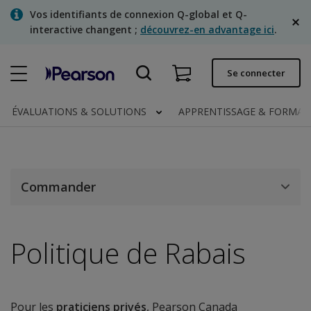
Skip
Vos identifiants de connexion Q-global et Q-
to
interactive changent ;
découvrez-en advantage ici
.
main
content
Commande rapide
Se connecter
Statut de la commande
ÉVALUATIONS & SOLUTIONS
APPRENTISSAGE & FORMA
Factures
Contactez-nous
Français
Commander
Politique de Rabais
Clinical | Canada
Pour les
praticiens privés
, Pearson Canada