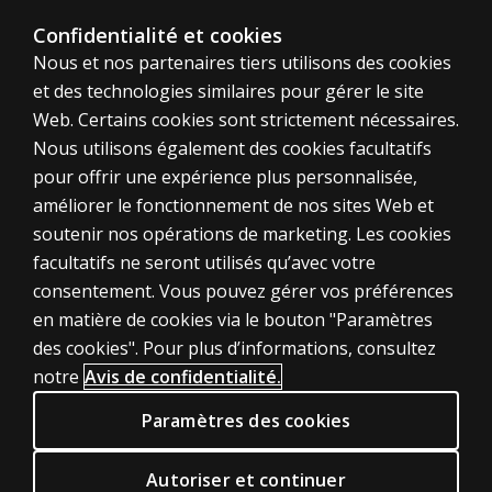
À propos de nous
Confidentialité et cookies
Nous et nos partenaires tiers utilisons des cookies
Plan du site
et des technologies similaires pour gérer le site
Web. Certains cookies sont strictement nécessaires.
Canada
Nous utilisons également des cookies facultatifs
pour offrir une expérience plus personnalisée,
améliorer le fonctionnement de nos sites Web et
soutenir nos opérations de marketing. Les cookies
facultatifs ne seront utilisés qu’avec votre
Témoins
consentement. Vous pouvez gérer vos préférences
en matière de cookies via le bouton "Paramètres
Conditions d'utilisation
des cookies". Pour plus d’informations, consultez
Vie privée
notre
Avis de confidentialité.
Informations sur les brevets
Paramètres des cookies
Accessibilité
© 1996–2026 Pearson. Tous droits réservés, y compris ceux liés à
Autoriser et continuer
l’exploration de textes et de données ainsi qu’à l’entraînement de