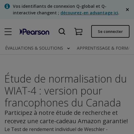
Skip
Vos identifiants de connexion Q-global et Q-
to
interactive changent ;
découvrez-en advantage ici
.
main
content
Commande rapide
Se connecter
Statut de la commande
ÉVALUATIONS & SOLUTIONS
APPRENTISSAGE & FORMA
Factures
Contactez-nous
Étude de normalisation du
Français
WIAT-4 : version pour
francophones du Canada
Clinical | Canada
Participez à notre étude de recherche et
recevez une carte-cadeau Amazon garantie!
Le Test de rendement individuel de Weschler -