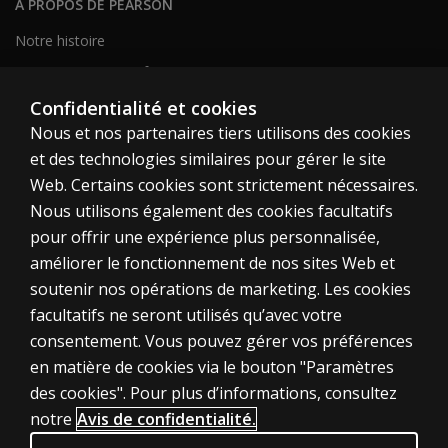
À PROPOS DE PEARSON
Notre histoire
Notre site corporatif
À propos de nous
Confidentialité et cookies
Nous et nos partenaires tiers utilisons des cookies
Plan du site
et des technologies similaires pour gérer le site
Web. Certains cookies sont strictement nécessaires.
Canada
Nous utilisons également des cookies facultatifs
pour offrir une expérience plus personnalisée,
améliorer le fonctionnement de nos sites Web et
soutenir nos opérations de marketing. Les cookies
facultatifs ne seront utilisés qu’avec votre
Témoins
consentement. Vous pouvez gérer vos préférences
en matière de cookies via le bouton "Paramètres
Conditions d'utilisation
des cookies". Pour plus d’informations, consultez
Vie privée
notre
Avis de confidentialité.
Informations sur les brevets