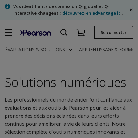
Skip
Vos identifiants de connexion Q-global et Q-
to
interactive changent ;
découvrez-en advantage ici
.
main
content
Commande rapide
Se connecter
Statut de la commande
ÉVALUATIONS & SOLUTIONS
APPRENTISSAGE & FORMA
Factures
Contactez-nous
Solutions numériques
Français
Les professionnels du monde entier font confiance aux
évaluations et aux outils de Pearson pour les aider à
Clinical | Canada
prendre des décisions éclairées dans leurs efforts
continus pour améliorer la vie de leurs clients. Notre
sélection complète d'outils numériques innovants et