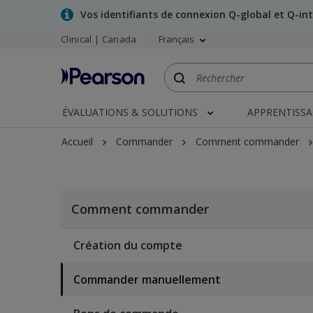
Skip
Vos identifiants de connexion Q-global et Q-in
to
Clinical | Canada
Français
main
content
ÉVALUATIONS & SOLUTIONS
APPRENTISS
Accueil
Commander
Comment commander
Comment commander
Création du compte
Commander manuellement