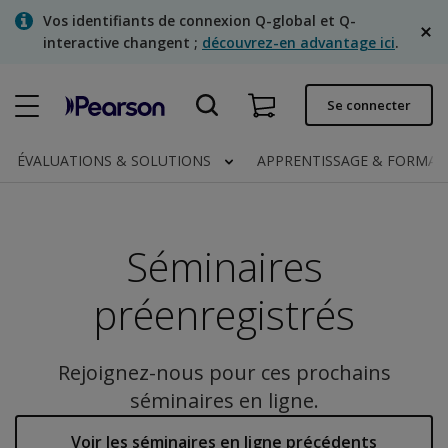
Skip
Vos identifiants de connexion Q-global et Q-
to
interactive changent ;
découvrez-en advantage ici
.
main
content
Commande rapide
Se connecter
Statut de la commande
ÉVALUATIONS & SOLUTIONS
APPRENTISSAGE & FORMA
Factures
Contactez-nous
Séminaires
Français
préenregistrés
Clinical | Canada
Rejoignez-nous pour ces prochains
séminaires en ligne.
Voir les séminaires en ligne précédents