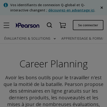
Skip
Vos identifiants de connexion Q-global et Q-
to
interactive changent ;
découvrez-en advantage ici
.
main
content
Commande rapide
Se connecter
Statut de la commande
ÉVALUATIONS & SOLUTIONS
APPRENTISSAGE & FORMA
Factures
Contactez-nous
Career Planning
Français
Avoir les bons outils pour le travailler n'est
que la moitié de la bataille. Pearson propose
Clinical | Canada
des séminaires en ligne gratuits sur les
derniers produits, les nouveautés et les
mises à jour de nombreuses évaluations,