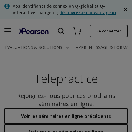
Skip
Vos identifiants de connexion Q-global et Q-
to
interactive changent ;
découvrez-en advantage ici
.
main
content
Commande rapide
Se connecter
Statut de la commande
ÉVALUATIONS & SOLUTIONS
APPRENTISSAGE & FORMA
Factures
Contactez-nous
Telepractice
Français
Rejoignez-nous pour ces prochains
séminaires en ligne.
Clinical | Canada
Voir les séminaires en ligne précédents