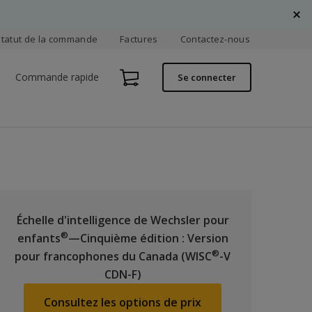
Statut de la commande
Factures
Contactez-nous
Commande rapide
Se connecter
Échelle d'intelligence de Wechsler pour
®
enfants
—Cinquième édition : Version
®
pour francophones du Canada (WISC
-V
CDN-F)
Consultez les options de prix