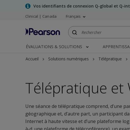
Skip
Vos identifiants de connexion Q-global et Q-in
to
Clinical | Canada
Français
main
content
ÉVALUATIONS & SOLUTIONS
APPRENTISS
Accueil
Solutions numériques
Télépratique
Télépratique et
Une séance de télépratique comprend, d’une par
géographique et, d’autre part, un participant da
Internet à haute vitesse et d’une plateforme logi
à-d. une plateforme de téléconférence), un exami