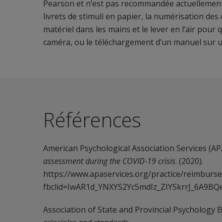
Pearson et n’est pas recommandée actuellement. C
livrets de stimuli en papier, la numérisation des 
matériel dans les mains et le lever en l’air pour qu
caméra, ou le téléchargement d’un manuel sur un
Références
American Psychological Association Services (APA
assessment during the COVID-19 crisis
. (2020).
https://www.apaservices.org/practice/reimburs
fbclid=IwAR1d_YNXYS2Yc5mdIz_ZIYSkrrJ_6A9B
Association of State and Provincial Psychology 