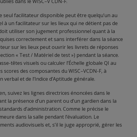
publiés dans le WISC–V CDN-F.
seul facilitateur disponible peut être quelqu’un au
l à un facilitateur sur les lieux qui ne détient pas de
l doit utiliser son jugement professionnel quant à la
requises correctement et sans interférer dans la séance
tateur sur les lieux peut ouvrir les livrets de réponses
ection « Test / Matériel de test ») pendant la séance.
sse-têtes visuels ou calculer l’Échelle globale QI au
les scores des composantes du WISC–VCDN-F, à
on verbal et de l’Indice d’Aptitude générale.
ien, suivez les lignes directrices énoncées dans le
nt la présence d’un parent ou d’un gardien dans la
s standards d’administration. Comme le précise le
meure dans la salle pendant l’évaluation. Le
ents audiovisuels et, s’il le juge approprié, gérer les