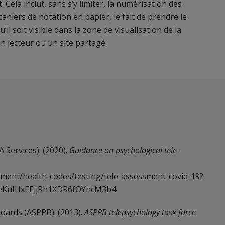
ela inclut, sans s’y limiter, la numérisation des
cahiers de notation en papier, le fait de prendre le
’il soit visible dans la zone de visualisation de la
 lecteur ou un site partagé.
 Services). (2020).
Guidance on psychological tele-
ement/health-codes/testing/tele-assessment-covid-19?
QeKuIHxEEjjRh1XDR6fOYncM3b4
Boards (ASPPB). (2013).
ASPPB telepsychology task force