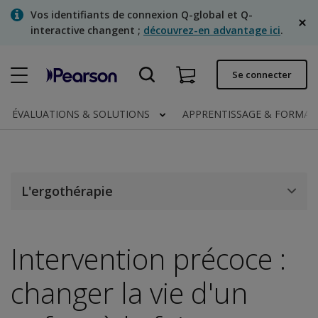
Skip
Vos identifiants de connexion Q-global et Q-
to
interactive changent ;
découvrez-en advantage ici
.
main
content
Commande rapide
Se connecter
Statut de la commande
ÉVALUATIONS & SOLUTIONS
APPRENTISSAGE & FORMA
Factures
Contactez-nous
Français
L'ergothérapie
Intervention précoce :
Clinical | Canada
changer la vie d'un