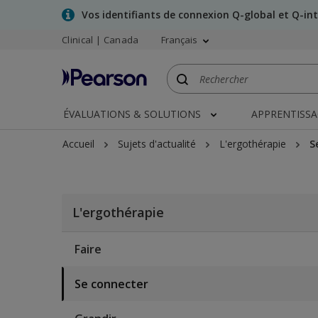
Skip
Vos identifiants de connexion Q-global et Q-in
to
Clinical | Canada
Français
main
content
ÉVALUATIONS & SOLUTIONS
APPRENTISS
Accueil
Sujets d'actualité
L'ergothérapie
S
L'ergothérapie
Faire
Se connecter